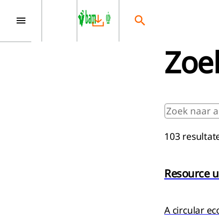
Zoe
Pagina:
103 resulta
Resource u
Samenvattin
A circular e