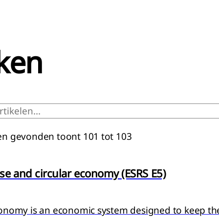
ken
ten gevonden
toont 101 tot 103
se and circular economy (ESRS E5)
g van artikel:
conomy is an economic system designed to keep the