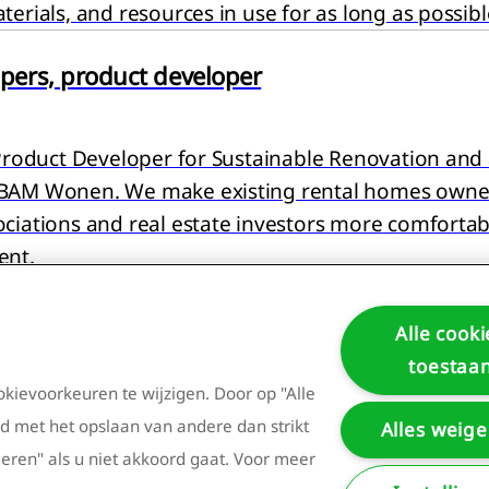
terials, and resources in use for as long as possibl
jpers, product developer
g van artikel:
 Product Developer for Sustainable Renovation and 
BAM Wonen. We make existing rental homes owne
ciations and real estate investors more comforta
ent.
tion model
Alle cooki
toestaa
okievoorkeuren te wijzigen. Door op "Alle
g van artikel:
4
5
6
7
8
9
10
11
(Huidige pag
rd met het opslaan van andere dan strikt
Alles weig
igeren" als u niet akkoord gaat. Voor meer