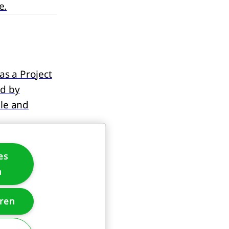
e.
as a Project
d by
ble and
es
n
ina)
eren