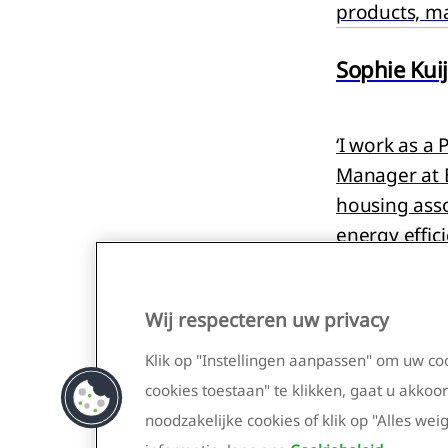
products, ma
Sophie Kui
Samenvattin
‘I work as a
Manager at 
housing asso
energy effici
Value crea
Wij respecteren uw privacy
Klik op "Instellingen aanpassen" om uw co
Samenvattin
1
2
3
cookies toestaan" te klikken, gaat u akkoo
noodzakelijke cookies of klik op "Alles we